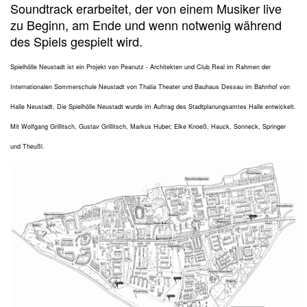
Soundtrack erarbeitet, der von einem Musiker live
zu Beginn, am Ende und wenn notwenig während
des Spiels gespielt wird.
Spielhölle Neustadt ist ein Projekt von Peanutz - Architekten und Club Real im Rahmen der
Internationalen Sommerschule Neustadt von Thalia Theater und Bauhaus Dessau im Bahnhof von
Halle Neustadt. Die Spielhölle Neustadt wurde im Auftrag des Stadtplanungsamtes Halle entwickelt.
Mit Wolfgang Grillitsch, Gustav Grillitsch, Markus Huber, Elke Knoeß, Hauck, Sonneck, Springer
und Theußl.